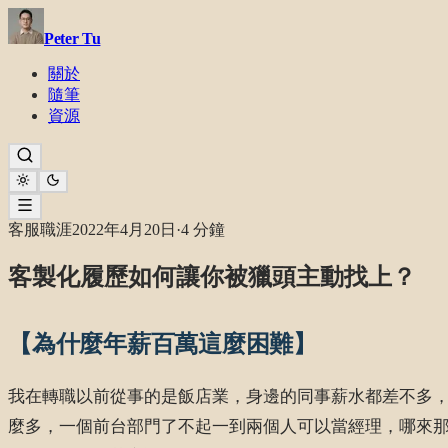
Peter Tu
關於
隨筆
資源
客服職涯
2022年4月20日
·
4 分鐘
客製化履歷如何讓你被獵頭主動找上？
【為什麼年薪百萬這麼困難】
我在轉職以前從事的是飯店業，身邊的同事薪水都差不多
麼多，一個前台部門了不起一到兩個人可以當經理，哪來那