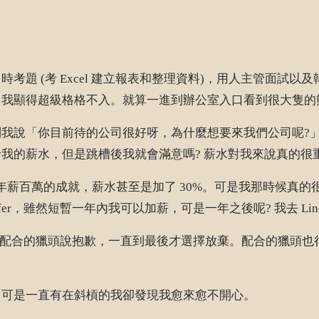
考題 (考 Excel 建立報表和整理資料)，用人主管面試
，我顯得超級格格不入。就算一進到辦公室入口看到很大隻的
我說「你目前待的公司很好呀，為什麼想要來我們公司呢?
我的薪水，但是跳槽後我就會滿意嗎? 薪水對我來說真的很
會領年薪百萬的成就，薪水甚至是加了 30%。可是我那時候
ffer，雖然短暫一年內我可以加薪，可是一年之後呢? 我去 L
意思的和我配合的獵頭說抱歉，一直到最後才選擇放棄。配合的獵
，可是一直有在斜槓的我卻發現我愈來愈不開心。