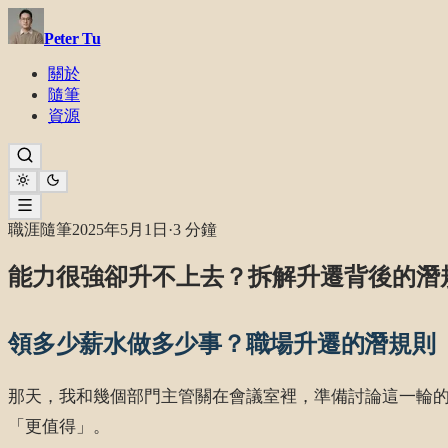
Peter Tu
關於
隨筆
資源
職涯隨筆
2025年5月1日
·
3 分鐘
能力很強卻升不上去？拆解升遷背後的潛
領多少薪水做多少事？職場升遷的潛規則
那天，我和幾個部門主管關在會議室裡，準備討論這一輪
「更值得」。