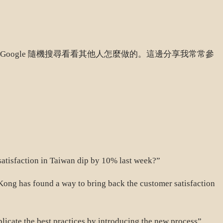
ogle 隨機搜尋看看其他人怎麼做的。這邊分享我常常參
in Taiwan dip by 10% last week?”
way to bring back the customer satisfaction
 practices by introducing the new process”