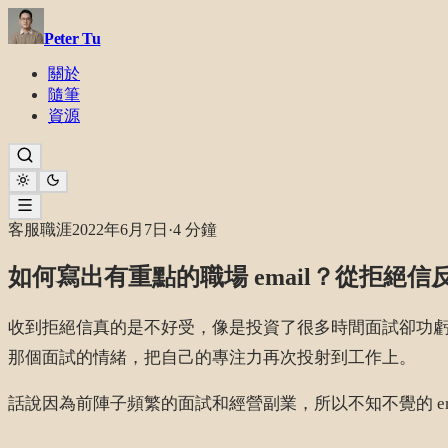
Peter Tu
關於
隨筆
資源
客服職涯
2022年6月7日
·
4 分鐘
如何寫出有重點的職場 email？從拒絕信反
收到拒絕信真的是不好受，像是投資了很多時間面試卻功虧一
那個面試的情緒，把自己的專注力再次投射到工作上。
話說因為前陣子頻繁的面試和經營副業，所以不知不覺的 e