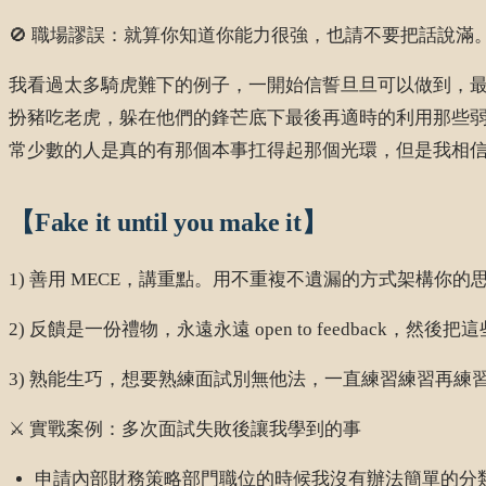
🚫 職場謬誤：就算你知道你能力很強，也請不要把話說滿
我看過太多騎虎難下的例子，一開始信誓旦旦可以做到，
扮豬吃老虎，躲在他們的鋒芒底下最後再適時的利用那些
常少數的人是真的有那個本事扛得起那個光環，但是我相
【Fake it until you make it】
1) 善用 MECE，講重點。用不重複不遺漏的方式架構你
2) 反饋是一份禮物，永遠永遠 open to feedback，
3) 熟能生巧，想要熟練面試別無他法，一直練習練習再練
⚔️ 實戰案例：多次面試失敗後讓我學到的事
申請內部財務策略部門職位的時候我沒有辦法簡單的分類