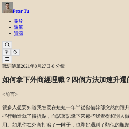
Peter Tu
關於
隨筆
資源
職涯隨筆
2021年8月27日
·
8 分鐘
如何拿下外商經理職？四個方法加速升遷
<前言>
很多人想要知道我怎麼在短短一年半從儲備幹部突然的躍
些行動造就了轉折點，而試著記錄下來那些我覺得和別人
用。如果你在外商打滾了一陣子，也剛好遇到了類似的瓶