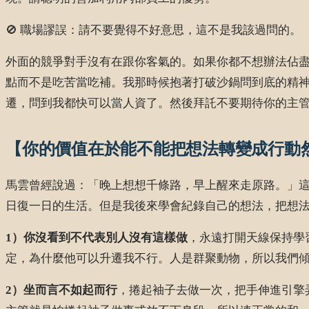
🚫 職場謬誤：請不要覺得不好意思，這不是我該過問的。
外面的競爭對手沒有在跟你客氣的。如果你都不想辦法佔
點而不是吃苦當吃補。我那時候抱著打破沙鍋問到底的精神問人資
遷，問到我都快可以當人資了。然後拜託不要期待你的主管可
【你的價值在於能不能把想法轉變成行動
馬雲曾經說過：「晚上想想千條路，早上醒來走原路。」
日復一日的生活。但是我後來學會紀錄自己的想法，把想
1）你沒看到不代表別人沒有這樣做
，永遠打開天線保持學
定，為什麼他可以升遷我不行。人是群聚動物，所以我們
2）坐而言不如起而行
，捲起袖子去做一次，把手伸進引擎弄