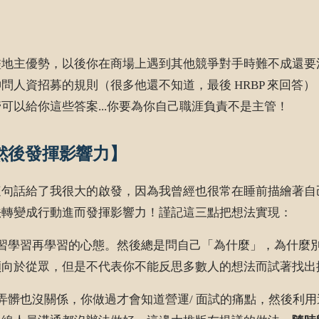
盡地主優勢，以後你在商場上遇到其他競爭對手時難不成還要
招募的規則（很多他還不知道，最後 HRBP 來回答），sk
以給你這些答案...你要為你自己職涯負責不是主管！
然後發揮影響力】
這句話給了我很大的啟發，因為我曾經也很常在睡前描繪著自
法轉變成行動進而發揮影響力！謹記這三點把想法實現：
習學習再學習的心態。然後總是問自己「為什麼」，為什麼
傾向於從眾，但是不代表你不能反思多數人的想法而試著找出
髒也沒關係，你做過才會知道營運/ 面試的痛點，然後利用