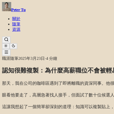
Peter Tu
關於
隨筆
資源
職涯隨筆
2025年3月23日
·
4 分鐘
認知很難複製：為什麼高薪職位不會被輕
那天，我在公司的咖啡區遇到了即將離職的資深同事。他
眼看他要走了，高層急著找人接手，但面試了數十位候選
這讓我想起了一個簡單卻深刻的道理：知識可以複製貼上