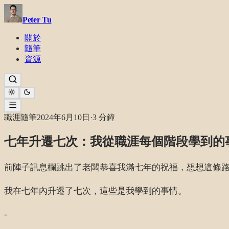
Peter Tu
關於
隨筆
資源
職涯隨筆
2024年6月10日
·
3 分鐘
七年升遷七次：我從職涯每個階段學到的
前陣子訊息欄跳出了老闆恭喜我滿七年的祝福，想想這條
我在七年內升遷了七次，這些是我學到的事情。
-